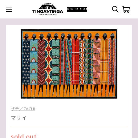
ONLINE SHOP
ザチ／ZACHI
マサイ
sold out