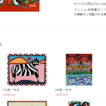
サイズ:F3号(273×220
フレーム:木枠張り／
※額装をご希望される
品）
F3号／ザチ
F8号／ザチ
sold out
sold out