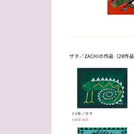
ザチ／ZACHIの作品（28作
F3号／ザチ
sold out