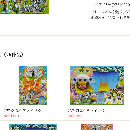
サイズ:F3号(273×220
フレーム:木枠張り／
※額装をご希望される
品（26作品）
規格外S／ヤフィドゥ
規格外S／ヤフィドゥ
sold out
sold out