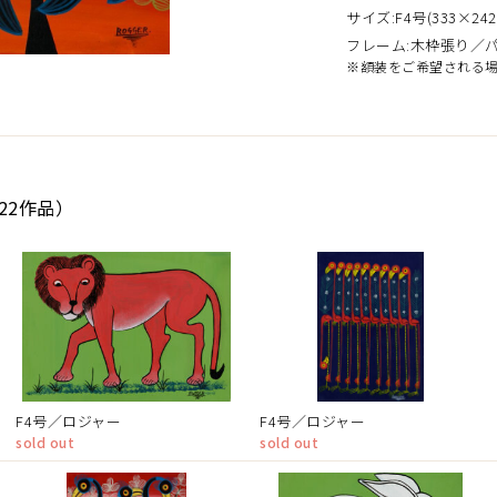
サイズ:F4号(333×242
フレーム:木枠張り／
※額装をご希望される
22作品）
F4号／ロジャー
F4号／ロジャー
sold out
sold out