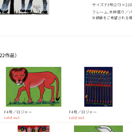
サイズ:F3号(273×220
フレーム:木枠張り／
※額装をご希望される
22作品）
F4号／ロジャー
F4号／ロジャー
sold out
sold out