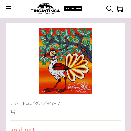
ONLINE SHOP
ラシッド.ムズグノ／RASHID
鳥
sold out