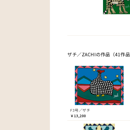
ザチ／ZACHIの作品（41作
F3号／ザチ
￥13,200