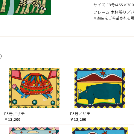
サイズ:F8号(455×380
フレーム:木枠張り／
※額装をご希望される
品）
F3号／ザチ
F3号／ザチ
￥13,200
￥13,200