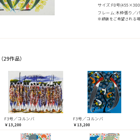
サイズ:F8号(455×380
フレーム:木枠張り／
※額装をご希望される
（29作品）
F3号／コルンバ
F3号／コルンバ
￥13,200
￥13,200