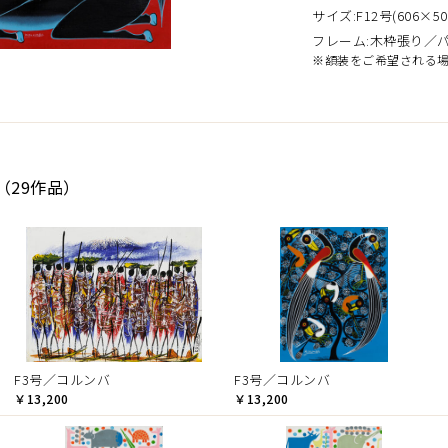
サイズ:F12号(606×50
フレーム:木枠張り／
※額装をご希望される
（29作品）
F3号／コルンバ
F3号／コルンバ
￥13,200
￥13,200