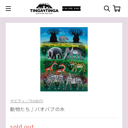
ONLINE SHOP
サビティ／THABITI
動物たち / バオバブの木
sold out