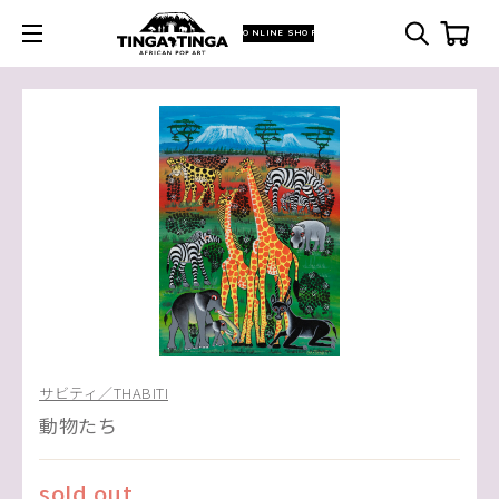
ONLINE SHOP
サビティ／THABITI
動物たち
sold out