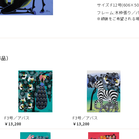
サイズ:F12号(606×50
フレーム:木枠張り／
※額装をご希望される
作品）
F3号／アバス
F3号／アバス
￥13,200
￥13,200