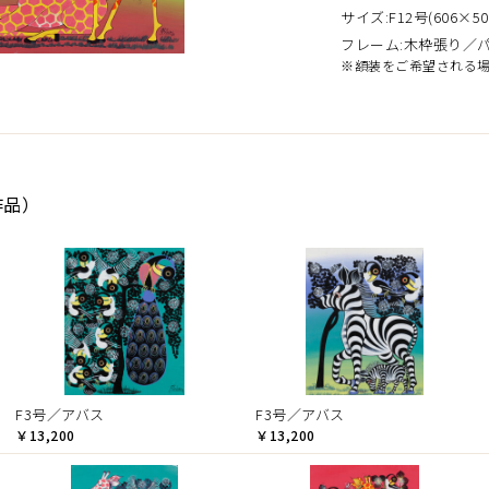
サイズ:F12号(606×50
フレーム:木枠張り／
※額装をご希望される
作品）
F3号／アバス
F3号／アバス
￥13,200
￥13,200