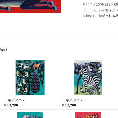
サイズ:F20号(727×60
フレーム:木枠張り／
※額装をご希望される
作品）
F3号／アバス
F3号／アバス
￥13,200
￥13,200