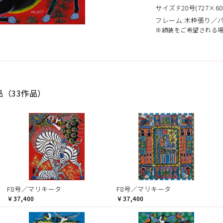
サイズ:F20号(727×60
フレーム:木枠張り／
※額装をご希望される
品（33作品）
F8号／マリキータ
F8号／マリキータ
￥37,400
￥37,400