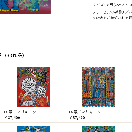
サイズ:F8号(455×380
フレーム:木枠張り／
※額装をご希望される
品（33作品）
F8号／マリキータ
F8号／マリキータ
￥37,400
￥37,400