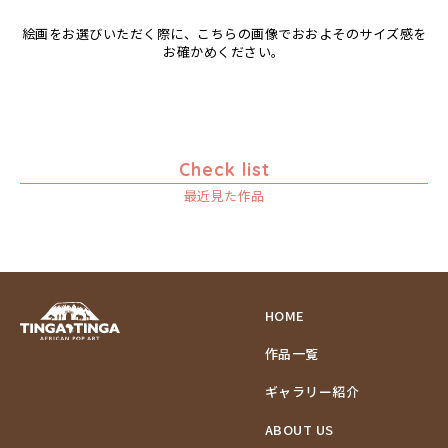
エミリアス
ムクンバ
絵画をお選びいただく際に、こちらの画像でおおよそのサイズ感を
エレナ
ムスターファ
お確かめください。
オマリー
ムチサ
ムッサ
ムブカ
ムロペ
Check list
ムワツカ
最近見た作品
ムワメディ
HOME
作品一覧
ギャラリー紹介
ABOUT US