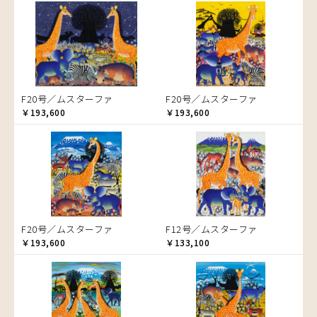
音楽
カエル
かくれんぼ
家族-親子
カシューナッツの木
カップル
F20号／ムスターファ
F20号／ムスターファ
￥193,600
カバ
￥193,600
カメ
カメレオン
木
キリン
キリマンジャロ
孔雀
F20号／ムスターファ
F12号／ムスターファ
サイ
￥193,600
￥133,100
魚の群れ
桜
サル
シマウマ