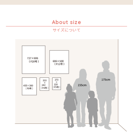
Size
￥20,001～30,000
ア行
F3号
Frame
￥30,001～40,000
カ行
アウスィー
F4号
木枠張り／パネル
￥40,001～60,000
About size
サ行
アキリ
カケパ
F8号
アートフレーム
￥60,001～80,000
サイズについて
検索
タ行
アグネス
カッシム
サイディ
F12号
￥80,001～100,000
ナ行
アジャバ
ガヨ
ザチ
チャド
F20号
￥100,001～
ハ行
アダム
カンビリ
サビティ
チャリンダ
ナココ
規格外S
マ行
アダムス
ゴッドフレイ
サランゲ
チワヤ
ハッサーニ
規格外M
ヤ行
アパイ
コルンバ
サンデイ
ドゥケ
ベッカー
マウラーナ
規格外L
ラ行
アバス
サンデイビッタ
ドサ
ブッシーリ
マトゥカ
ヤッスィーニ（ヤッスィン）
アブー
シャハ
マジドゥ
ヤフィドゥ
ラシッド.ムズグノ
アブダラ
シャバーニ
マブサ
ラシディ
アマニ
ジャリブーニ
マリキータ
ルーカス
アミナータ
スフィアー二
マルチナ
ルブニ
アリー
ズベリ
マワゾ
レイモンド
アルバー
スライディ（スライドゥ）
マングラ
ロジャー
イッサ
ゼナ
ミムス
イディー
セフ
ムクラ