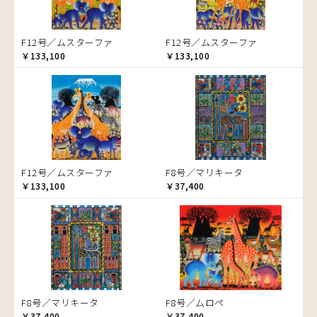
ゾウ
タンザニア
F12号／ムスターファ
F12号／ムスターファ
タンザニアの女性
￥133,100
￥133,100
チーター
蝶
チンパンジー
動物たち
鳥
トカゲ
F12号／ムスターファ
F8号／マリキータ
トンボ
￥133,100
￥37,400
日常
ニワトリ
バオバブの木
バッファロー
花
ヒョウ
F8号／マリキータ
F8号／ムロペ
フクロウ
￥37,400
￥37,400