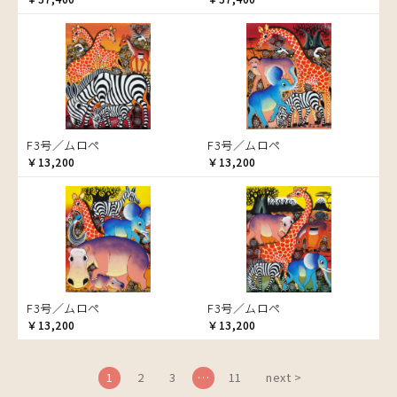
ブドウの木
フラミンゴ
ヘビ
ペンギン
星空
マーケット
F3号／ムロペ
F3号／ムロペ
マサイ
￥13,200
￥13,200
マンゴーの木
水浴び
湖
夕日
ライオン
漁
F3号／ムロペ
F3号／ムロペ
ワニ
￥13,200
￥13,200
Price
～￥10,000
Artist
1
2
3
…
11
next >
￥10,001～20,000