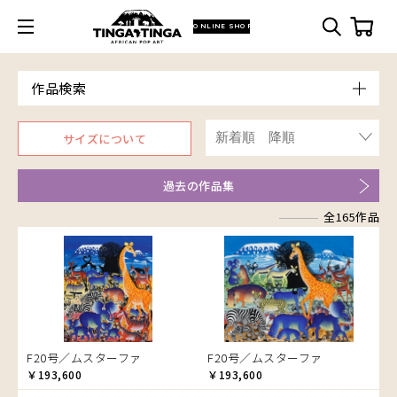
ONLINE SHOP
作品検索
Model
サイズについて
青空
朝焼け
過去の作品集
アフリカ
アフリカレイヨウ
全165作品
家
イノシシ
イボイノシシ
イルカ
インパラ
うさぎ
F20号／ムスターファ
F20号／ムスターファ
￥193,600
￥193,600
お祭り