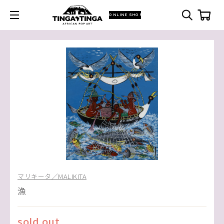
ONLINE SHOP
マリキータ／MALIKITA
漁
sold out