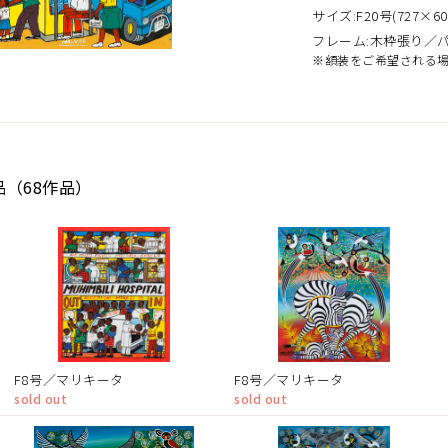
サイズ:F20号(727×60
フレーム:木枠張り／
※額装をご希望される
品（68作品）
F8号／マリキータ
F8号／マリキータ
sold out
sold out