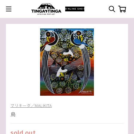
ONLINE SHOP
マリキータ／MALIKITA
鳥
sold out