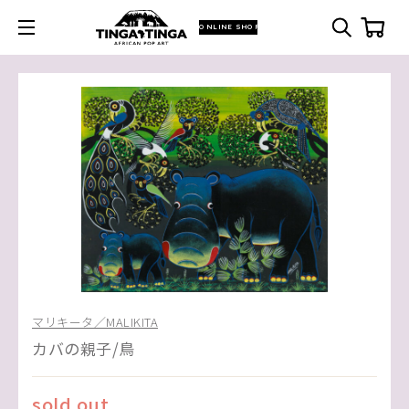
ONLINE SHOP
マリキータ／MALIKITA
カバの親子/鳥
sold out