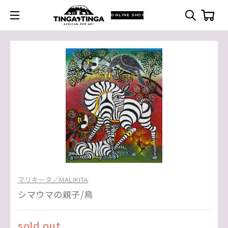
ONLINE SHOP
マリキータ／MALIKITA
シマウマの親子/鳥
sold out