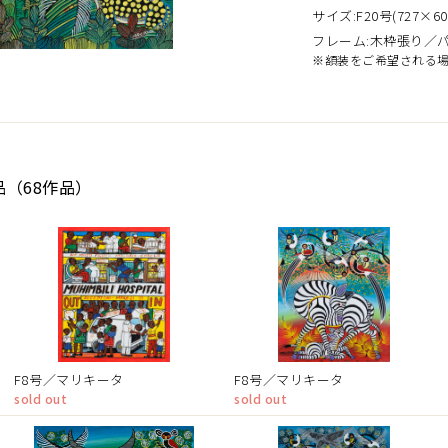
サイズ:F20号(727×60
フレーム:木枠張り／
※額装をご希望される
品（68作品）
F8号／マリキータ
F8号／マリキータ
sold out
sold out