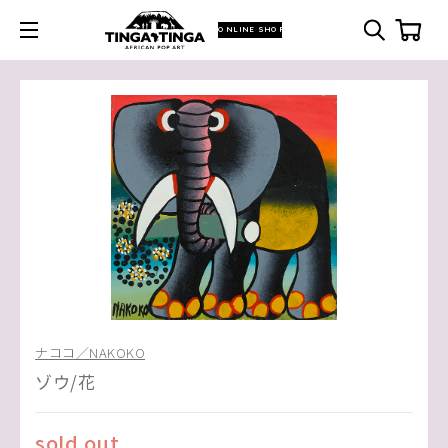
ONLINE SHOP
ナココ／NAKOKO
ゾウ/花
sold out