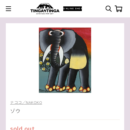
ONLINE SHOP
ナココ／NAKOKO
ゾウ
sold out