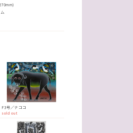
70mm)
ーム
F3号／ナココ
sold out