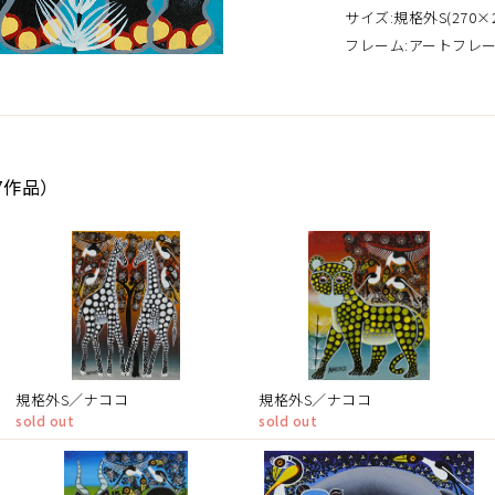
サイズ:規格外S(270×2
フレーム:アートフレ
7作品）
規格外S／ナココ
規格外S／ナココ
sold out
sold out