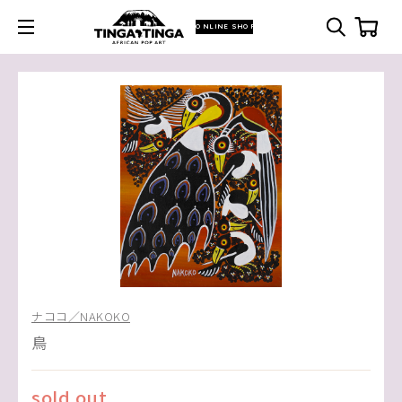
ONLINE SHOP
ナココ／NAKOKO
鳥
sold out