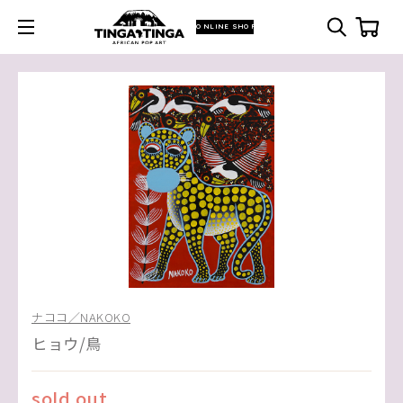
ONLINE SHOP
ナココ／NAKOKO
ヒョウ/鳥
sold out