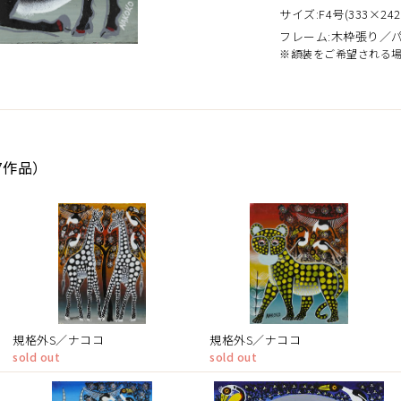
サイズ:F4号(333×242
フレーム:木枠張り／
※額装をご希望される
7作品）
規格外S／ナココ
規格外S／ナココ
sold out
sold out