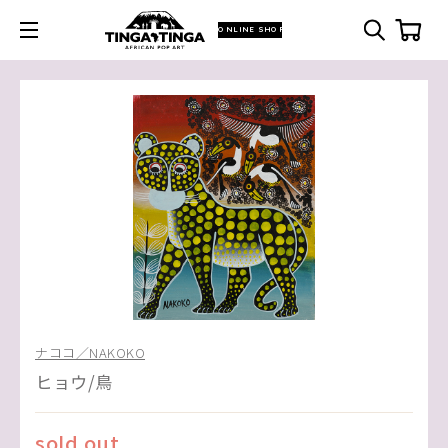
ONLINE SHOP
ナココ／NAKOKO
ヒョウ/鳥
sold out