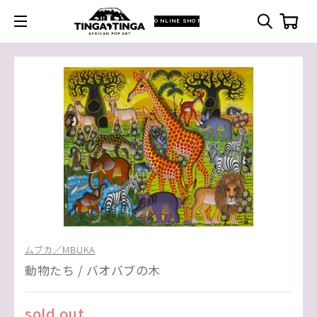
ONLINE SHOP
ムブカ／MBUKA
動物たち / バオバブの木
sold out