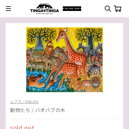
ONLINE SHOP
ムブカ／MBUKA
動物たち / バオバブの木
sold out