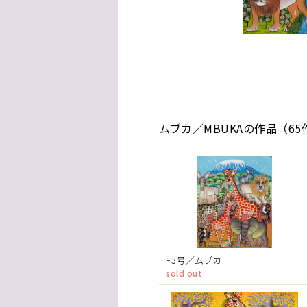
ムブカ／MBUKAの作品（65
F3号／ムブカ
sold out