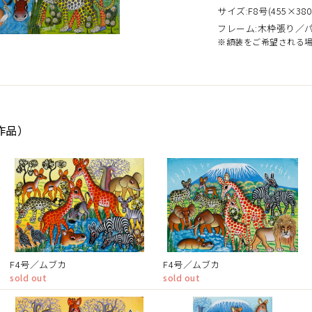
サイズ:F8号(455×380
フレーム:木枠張り／
※額装をご希望される
作品）
F4号／ムブカ
F4号／ムブカ
sold out
sold out