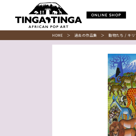
ONLINE SHOP
HOME
＞
過去の作品集
＞ 動物たち / キリ