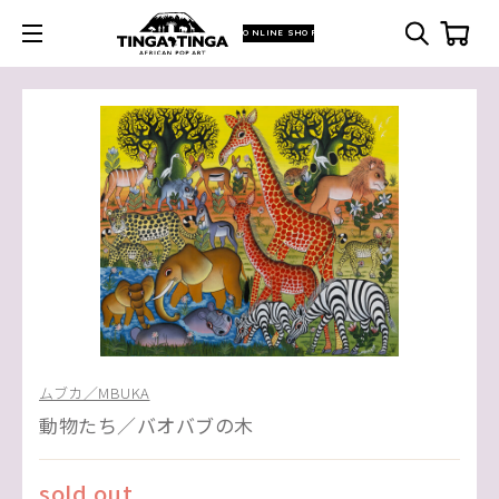
ONLINE SHOP
ムブカ／MBUKA
動物たち／バオバブの木
sold out