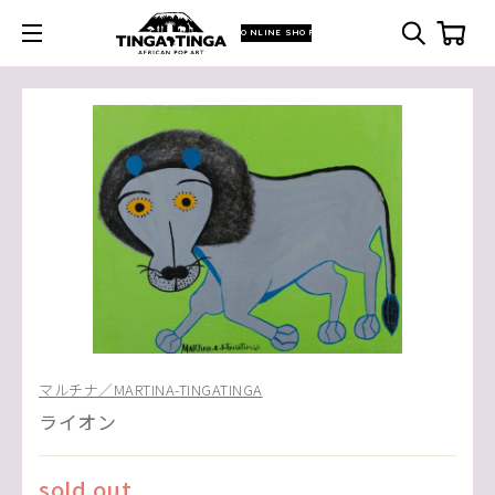
ONLINE SHOP
マルチナ／MARTINA-TINGATINGA
ライオン
sold out