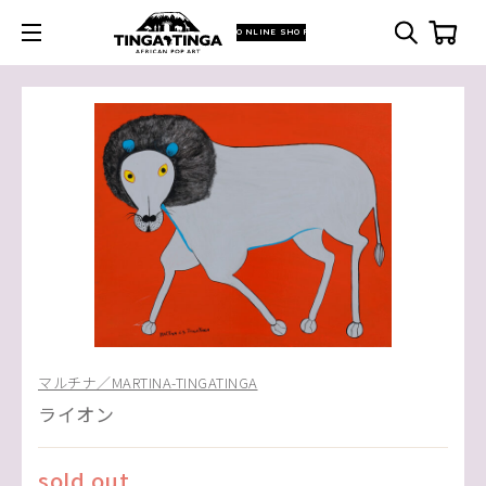
ONLINE SHOP
マルチナ／MARTINA-TINGATINGA
ライオン
sold out