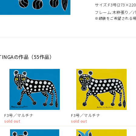
サイズ:F3号(273×220
フレーム:木枠張り／
※額装をご希望される
ATINGAの作品（55作品）
F3号／マルチナ
F3号／マルチナ
sold out
sold out