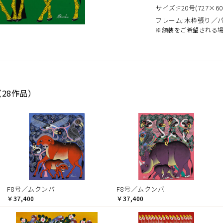
サイズ:F20号(727×60
フレーム:木枠張り／
※額装をご希望される
28作品）
F8号／ムクンバ
F8号／ムクンバ
￥37,400
￥37,400