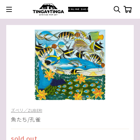
ONLINE SHOP
ズベリ／ZUBERI
魚たち/孔雀
sold out