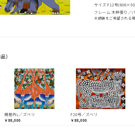
サイズ:F12号(606×50
フレーム:木枠張り／
※額装をご希望される
作品）
規格外L／ズベリ
F20号／ズベリ
￥88,000
￥88,000