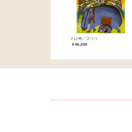
F12号／ズベリ
￥66,000