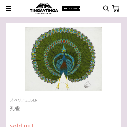
ONLINE SHOP
ズベリ／ZUBERI
孔雀
sold out