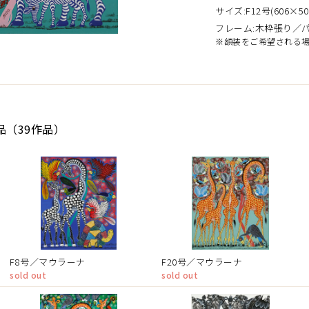
サイズ:F12号(606×50
フレーム:木枠張り／
※額装をご希望される
品（39作品）
F8号／マウラーナ
F20号／マウラーナ
sold out
sold out