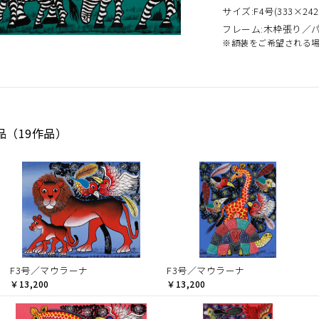
サイズ:F4号(333×242
フレーム:木枠張り／
※額装をご希望される
品（19作品）
F3号／マウラーナ
F3号／マウラーナ
￥13,200
￥13,200