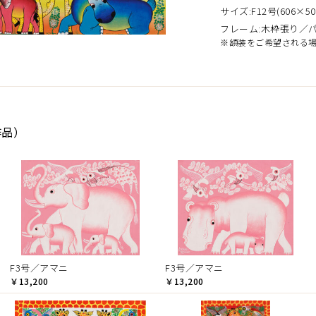
サイズ:F12号(606×50
フレーム:木枠張り／
※額装をご希望される
作品）
F3号／アマニ
F3号／アマニ
￥13,200
￥13,200