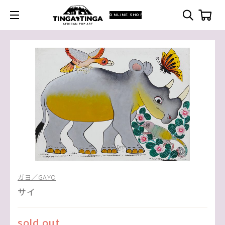
ONLINE SHOP
ガヨ／GAYO
サイ
sold out