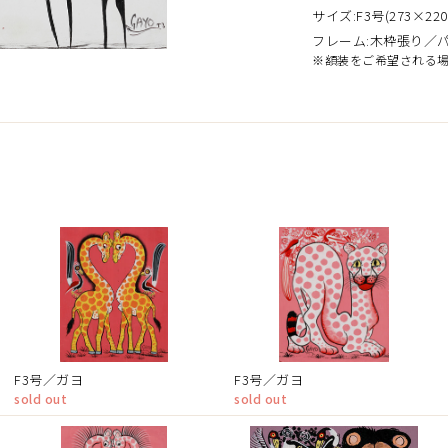
サイズ:F3号(273×220
フレーム:木枠張り／
※額装をご希望される
）
F3号／ガヨ
F3号／ガヨ
sold out
sold out