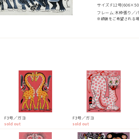
サイズ:F12号(606×50
フレーム:木枠張り／
※額装をご希望される
）
F3号／ガヨ
F3号／ガヨ
sold out
sold out