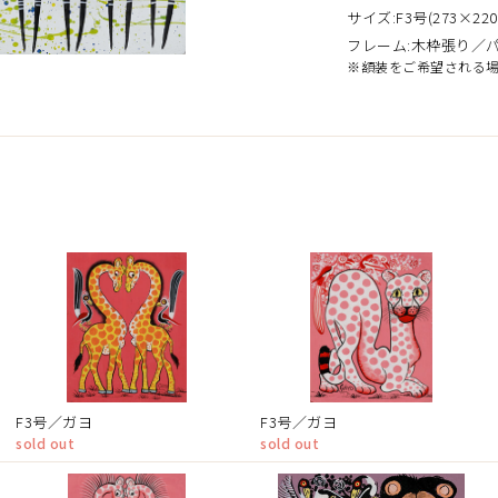
サイズ:F3号(273×220
フレーム:木枠張り／
※額装をご希望される
）
F3号／ガヨ
F3号／ガヨ
sold out
sold out