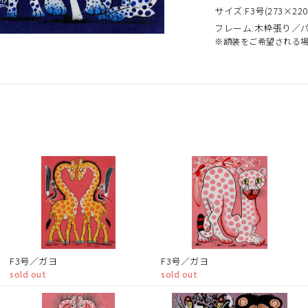
サイズ:F3号(273×220
フレーム:木枠張り／
※額装をご希望される
）
F3号／ガヨ
F3号／ガヨ
sold out
sold out