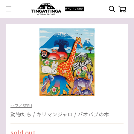
ONLINE SHOP
セフ／SEFU
動物たち / キリマンジャロ / バオバブの木
sold out